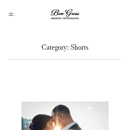
Hochzeitsreportagen
Category: Shorts
Portfolio Brautpaarfotos
short stories
about: #me
Jetzt buchen