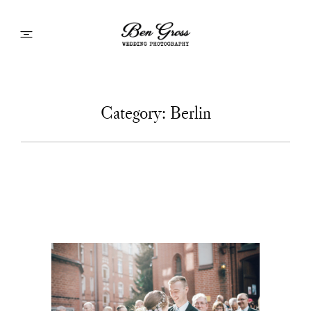
Hochzeitsreportagen
Category: Berlin
Portfolio Brautpaarfotos
short stories
about: #me
Jetzt buchen